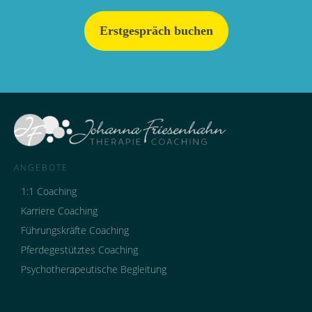
Erstgespräch buchen
ANGEBOTE
1:1 Coaching
Karriere Coaching
Führungskräfte Coaching
Pferdegestütztes Coaching
Psychotherapeutische Begleitung